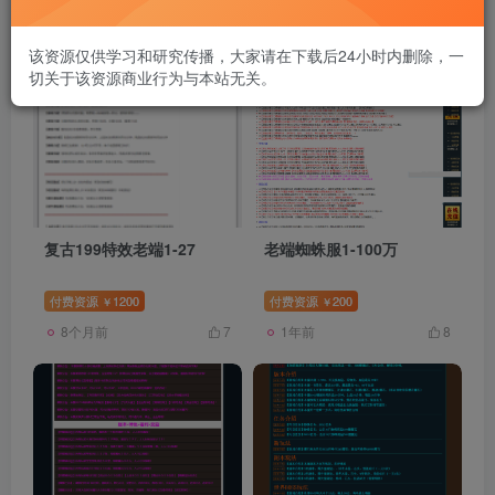
发布
排序
21
该资源仅供学习和研究传播，大家请在下载后24小时内删除，一
切关于该资源商业行为与本站无关。
复古199特效老端1-27
老端蜘蛛服1-100万
付费资源
1200
付费资源
200
￥
￥
8个月前
1年前
7
8