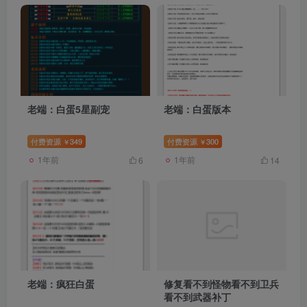
老端：白蛋5星副宠
老端：白蛋版本
付费资源
349
付费资源
300
￥
￥
1年前
1年前
6
14
老端：疯狂白蛋
修复看不到怪物看不到卫兵
看不到武器补丁