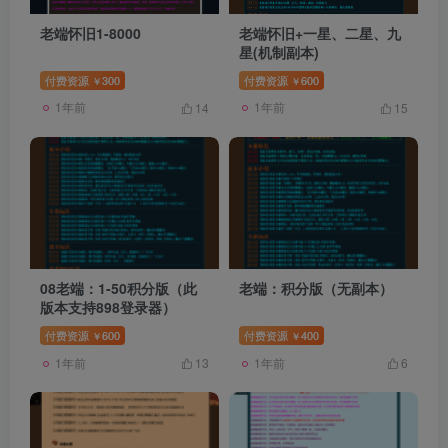
老端怀旧1-8000
老端怀旧+一星、二星、九
星(机制副本)
付费资源
300
付费资源
600
￥
￥
1年前
1年前
14
15
08老端：1-50积分版（此
老端：积分版（无副本）
版本支持898登录器）
付费资源
600
付费资源
400
￥
￥
1年前
1年前
13
6