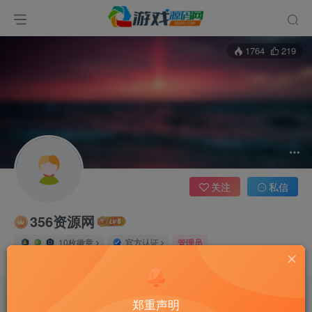
1764
219
关注
私信
356资源网
10枚徽章
官方认证
管理员
这家伙很懒，什么都没有写...
郑重声明
文章
21
收藏
0
版块
0
帖子
0
粉丝
0