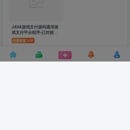
JAVA游戏支付源码通用游
戏支付平台程序-已对接正
在运营的免签支付平台
付费资源
50
￥
1年前
9
没有更多内容了
友链申请
296o游戏资源网
免责声明
关于我们
Copyright © 2025 ·
个人摸鱼资源网
备案/许可证号:
桂ICP备
2025073116号-1
本站声明：资源仅供大家学习测试使用，请勿非法用途！如若内容侵犯
了您的合法著作权益，请联系我们进行删除处理。