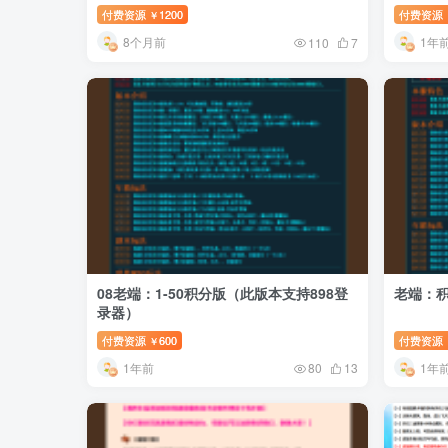
付费资源
1200
付费资源
￥
8个月前
1年
110
7
08老端：1-50积分版（此版本支持898登
老端：
录器）
付费资源
600
付费资源
￥
1年前
1年
80
13