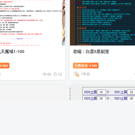
天魔域1-100
老端：白蛋5星副宠
300
付费资源
349
￥
￥
前
1年前
45
12