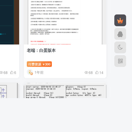
老端：白蛋版本
付费资源
300
￥
1年前
68
6
68
14