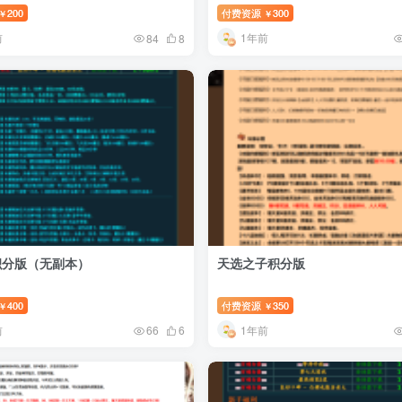
200
付费资源
300
￥
￥
前
1年前
84
8
积分版（无副本）
天选之子积分版
400
付费资源
350
￥
￥
前
1年前
66
6