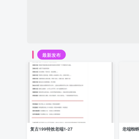
最新发布
复古199特效老端1-27
老端蜘蛛