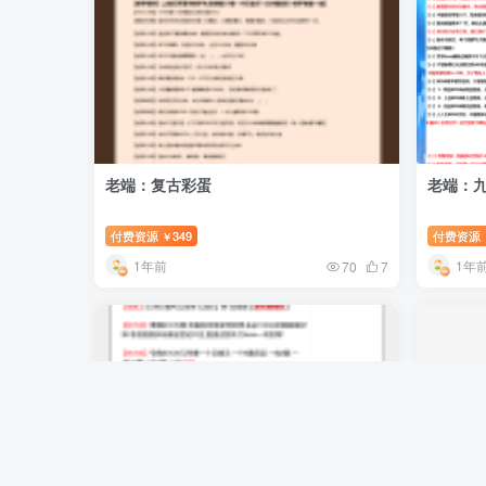
老端：复古彩蛋
老端：九
付费资源
349
付费资源
￥
1年前
1年
70
7